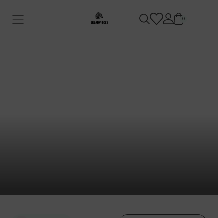
0
Home
/
Store
/
Best sellers
Best sellers