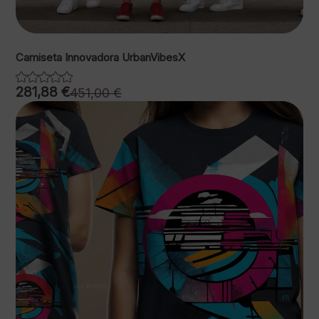
Camiseta Innovadora UrbanVibesX
281,88
€
451,00
€
Original
Current
price
price
was:
is:
451,00 €.
281,88 €.