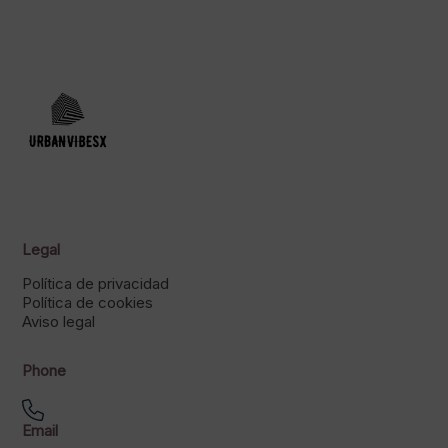
Legal
Política de privacidad
Política de cookies
Aviso legal
Phone
Email