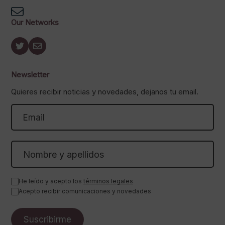
Our Networks
Newsletter
Quieres recibir noticias y novedades, dejanos tu email.
He leído y acepto los
términos legales
Acepto recibir comunicaciones y novedades