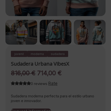
juvenil
moderna
sudadera
Sudadera Urbana VibesX
Original
Current
816,00
€
714,00
€
price
price
Rate
0 reviews
was:
is:
816,00 €.
714,00 €.
Sudadera moderna perfecta para el estilo urbano
joven e innovador.