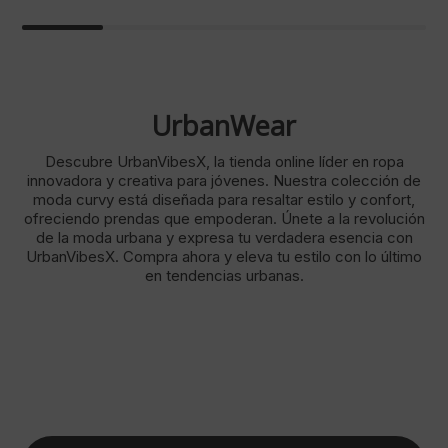
Original
Current
price
price
was:
is:
710,00 €.
177,50 €.
UrbanWear
Descubre UrbanVibesX, la tienda online líder en ropa
innovadora y creativa para jóvenes. Nuestra colección de
moda curvy está diseñada para resaltar estilo y confort,
ofreciendo prendas que empoderan. Únete a la revolución
de la moda urbana y expresa tu verdadera esencia con
UrbanVibesX. Compra ahora y eleva tu estilo con lo último
en tendencias urbanas.