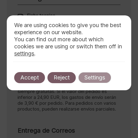
Ficha tecnica
Descargar
We are using cookies to give you the best
Ficha tecnica
experience on our website.
Descargar
You can find out more about which
cookies we are using or switch them off in
settings
.
Envío y devolución
Accept
Reject
Settings
Artesan ofrece envío gratis para pedidos
superiores a 24,90 €. Las devoluciones son
siempre gratuitas. Si el valor del pedido es
inferior a 24,90 EUR, los gastos de envío serán
de 3,90 € por pedido. Para pedidos con varios
productos, pueden realizarse envíos parciales.
Entrega de Correos