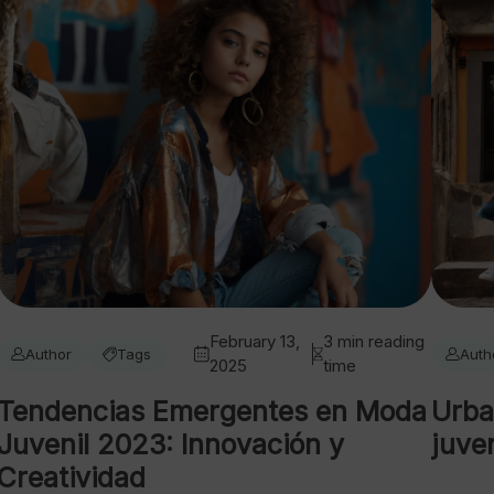
February 13,
3 min reading
Author
Tags
Auth
2025
time
Tendencias Emergentes en Moda
Urba
Juvenil 2023: Innovación y
juve
Creatividad