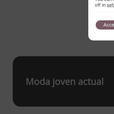
off in
set
Acce
Moda joven actual