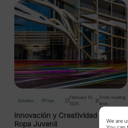
February 13,
3 min reading
Author
Tags
2025
time
Innovación y Creatividad en la
We are u
Ropa Juvenil
You can 