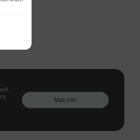
nil.
ara
Más info
.