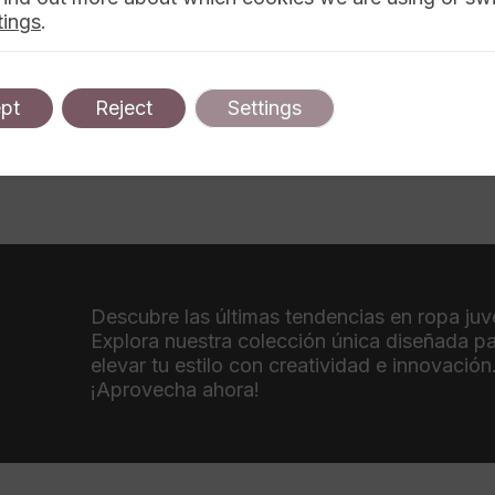
tings
.
pt
Reject
Settings
Descubre las últimas tendencias en ropa juve
Explora nuestra colección única diseñada p
elevar tu estilo con creatividad e innovación
¡Aprovecha ahora!