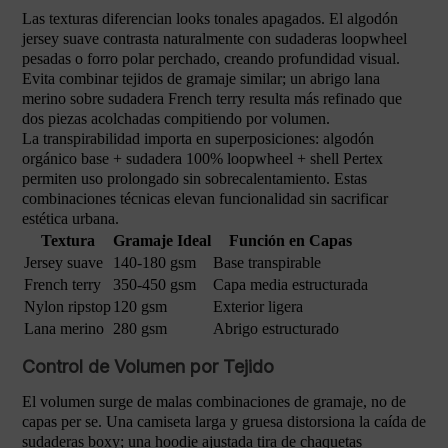
Las texturas diferencian looks tonales apagados. El algodón
jersey suave contrasta naturalmente con sudaderas loopwheel
pesadas o forro polar perchado, creando profundidad visual.
Evita combinar tejidos de gramaje similar; un abrigo lana
merino sobre sudadera French terry resulta más refinado que
dos piezas acolchadas compitiendo por volumen.
La transpirabilidad importa en superposiciones: algodón
orgánico base + sudadera 100% loopwheel + shell Pertex
permiten uso prolongado sin sobrecalentamiento. Estas
combinaciones técnicas elevan funcionalidad sin sacrificar
estética urbana.
Textura
Gramaje Ideal
Función en Capas
Jersey suave
140-180 gsm
Base transpirable
French terry
350-450 gsm
Capa media estructurada
Nylon ripstop
120 gsm
Exterior ligera
Lana merino
280 gsm
Abrigo estructurado
Control de Volumen por Tejido
El volumen surge de malas combinaciones de gramaje, no de
capas per se. Una camiseta larga y gruesa distorsiona la caída de
sudaderas boxy; una hoodie ajustada tira de chaquetas