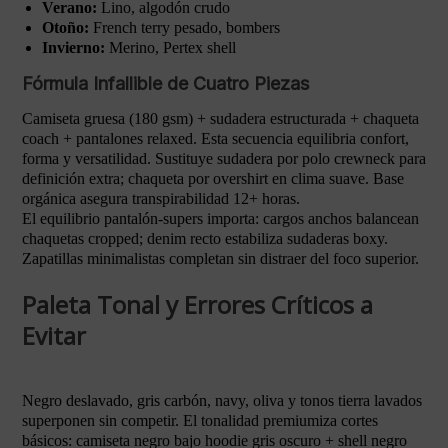
Verano:
Lino, algodón crudo
Otoño:
French terry pesado, bombers
Invierno:
Merino, Pertex shell
Fórmula Infallible de Cuatro Piezas
Camiseta gruesa (180 gsm) + sudadera estructurada + chaqueta
coach + pantalones relaxed. Esta secuencia equilibria confort,
forma y versatilidad. Sustituye sudadera por polo crewneck para
definición extra; chaqueta por overshirt en clima suave. Base
orgánica asegura transpirabilidad 12+ horas.
El equilibrio pantalón-supers importa: cargos anchos balancean
chaquetas cropped; denim recto estabiliza sudaderas boxy.
Zapatillas minimalistas completan sin distraer del foco superior.
Paleta Tonal y Errores Críticos a
Evitar
Negro deslavado, gris carbón, navy, oliva y tonos tierra lavados
superponen sin competir. El tonalidad premiumiza cortes
básicos: camiseta negro bajo hoodie gris oscuro + shell negro