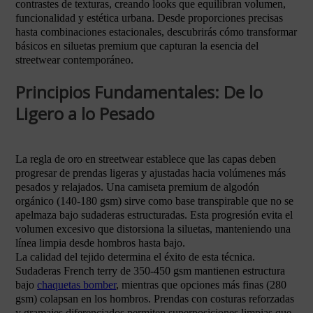
contrastes de texturas, creando looks que equilibran volumen,
funcionalidad y estética urbana. Desde proporciones precisas
hasta combinaciones estacionales, descubrirás cómo transformar
básicos en siluetas premium que capturan la esencia del
streetwear contemporáneo.
Principios Fundamentales: De lo
Ligero a lo Pesado
La regla de oro en streetwear establece que las capas deben
progresar de prendas ligeras y ajustadas hacia volúmenes más
pesados y relajados. Una camiseta premium de algodón
orgánico (140-180 gsm) sirve como base transpirable que no se
apelmaza bajo sudaderas estructuradas. Esta progresión evita el
volumen excesivo que distorsiona la siluetas, manteniendo una
línea limpia desde hombros hasta bajo.
La calidad del tejido determina el éxito de esta técnica.
Sudaderas French terry de 350-450 gsm mantienen estructura
bajo
chaquetas bomber
, mientras que opciones más finas (280
gsm) colapsan en los hombros. Prendas con costuras reforzadas
y gramajes diferenciados permiten superposiciones limpias que