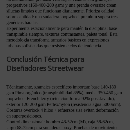
progresivos (160-400-200 gsm) y una prenda oversize crean
siluetas limpias que funcionan diariamente. Prioriza calidad
sobre cantidad: una sudadera loopwheel premium supera tres
genéricas baratas.
Experimenta estacionalmente pero mantén la disciplina: base
transpirable siempre, texturas contrastantes, paleta tonal. Esta
metodología transforma armarios básicos en expresiones
urbanas sofisticadas que resisten ciclos de tendencia.
Conclusión Técnica para
Diseñadores Streetwear
Técnicamente, gramajes específicos importan: base 140-180
gsm Pima orgánico (transpirabilidad 85%), media 350-450 gsm
loopwheel French terry (retención forma 92% post-lavado),
exterior 120-200 gsm Pertex/nylon (resistencia agua 5000mm).
Costuras overlock 4 hilos + refuerzos sisa evitan deformación
en superposiciones.
Control dimensional: hombro 48-52cm (M), caja 58-62cm,
largo 68-72cm para sudaderas boxy. Pruebas de movimiento