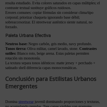
resulta estudiado. Evita colores saturados en capas múltiples; el
contraste textual sustituye gráficos ruidosos.
Errores comunes: copiar fórmulas sin considerar clima/tipo
corporal; priorizar chaqueta ignorando base débil;
sobreaccesorizar. El streetwear auténtico siente natural, no
forzado.
Paleta Urbana Efectiva
Neutros base:
Negro carbón, gris medio, navy profundo.
Tonos tierra:
Oliva militar, camel lavado, stone.
Contrastes
sutiles:
Blanco roto, beige arena. Estas paletas permiten
rotación sin monotonía.
La textura separa tonos idénticos: matte jersey + perchado +
satinado shell diferencia capas monocromáticas.
Conclusión para Estilistas Urbanos
Emergentes
Domina
streetwear
juvenil dominando proporciones y texturas,
no acumulando prendas. Tres capas visibles con gramajes