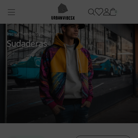
0
Inicio
/
Tienda
/
Sudaderas
Sudaderas