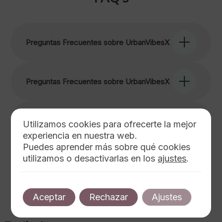
Preguntas Frecuentes sobre UrbanVibesX
Preguntas Frecuentes sobre UrbanVibesX
Preguntas Frecuentes sobre UrbanVibesX
Utilizamos cookies para ofrecerte la mejor
experiencia en nuestra web.
Puedes aprender más sobre qué cookies
utilizamos o desactivarlas en los
ajustes
.
Preguntas frecuentes sobre UrbanVibesX
Aceptar
Rechazar
Ajustes