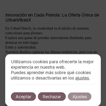
Innovación en Cada Prenda: La Oferta Única de
UrbanVibesX
En UrbanVibesX, la creatividad es el núcleo de nuestras
colecciones para jóvenes.
Explora una gama de prendas innovadoras diseñadas para
destacar en todo lugar.
Estilo y autenticidad.
Nuestros diseños capturan las últimas tendencias, pero con un
toque original y fresco.
Utilizamos cookies para ofrecerte la mejor
experiencia en nuestra web.
Cada pieza está pensada para conectarse con
Puedes aprender más sobre qué cookies
el espíritu vibrante de nuestros clientes.
utilizamos o desactivarlas en los
ajustes
.
La calidad es fundamental; utilizamos materiales que aseguran
confort y durabilidad.
Aceptar
Rechazar
Ajustes
UrbanVibesX: Más que Moda, una