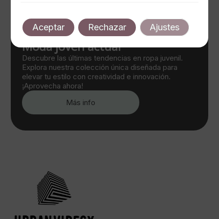
Aceptar
Rechazar
Ajustes
Moda joven actual
Descubre las últimas tendencias en ropa juvenil.
Explora nuestra colección única diseñada para
elevar tu estilo con creatividad e innovación.
¡Aprovecha ahora!
Más info