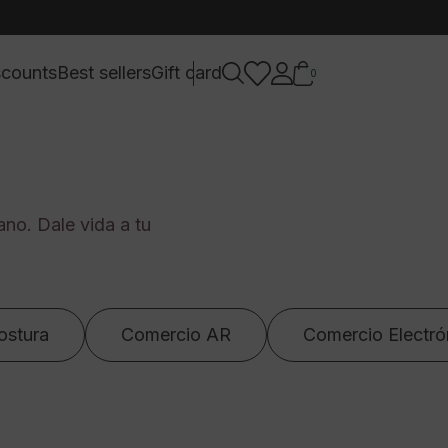
scounts
Best sellers
Gift card
0
ano. Dale vida a tu
ostura
Comercio AR
Comercio Electró