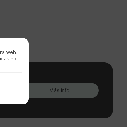
tra web.
rlas en
nil.
ara
Más info
.