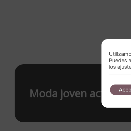
Utilizamo
Puedes a
los
ajust
Moda joven actual
Acep