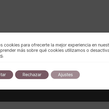
s cookies para ofrecerte la mejor experiencia en nues
prender más sobre qué cookies utilizamos o desactiva
es
.
Descubre las últimas tendencias en ropa juve
tar
Rechazar
Ajustes
Explora nuestra colección única diseñada p
elevar tu estilo con creatividad e innovación
¡Aprovecha ahora!